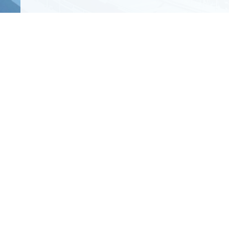
鉄
道
電
気
設
備
部
門
道
路
設
備
部
門