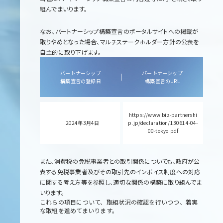
組んでまいります。
なお、パートナーシップ構築宣言のポータルサイトへの掲載が
取りやめとなった場合、マルチステークホルダー方針の公表を
自主的に取り下げます。
パートナーシップ
パートナーシップ
構築宣言の登録日
構築宣言のURL
https://www.biz-partnershi
2024年3月4日
p.jp/declaration/130614-04-
00-tokyo.pdf
また、消費税の免税事業者との取引関係についても、政府が公
表する免税事業者及びその取引先のインボイス制度への対応
に関する考え方等を参照し、適切な関係の構築に取り組んでま
いります。
これらの項目について、取組状況の確認を行いつつ、着実
な取組を進めてまいります。