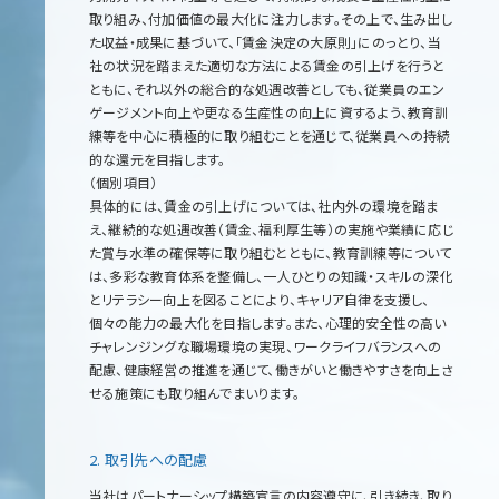
取り組み、付加価値の最大化に注力します。その上で、生み出し
た収益・成果に基づいて、「賃金決定の大原則」にのっとり、当
社の状況を踏まえた適切な方法による賃金の引上げを行うと
ともに、それ以外の総合的な処遇改善としても、従業員のエン
ゲージメント向上や更なる生産性の向上に資するよう、教育訓
練等を中心に積極的に取り組むことを通じて、従業員への持続
的な還元を目指します。
（個別項目）
具体的には、賃金の引上げについては、社内外の環境を踏ま
え、継続的な処遇改善（賃金、福利厚生等）の実施や業績に応じ
た賞与水準の確保等に取り組むとともに、教育訓練等について
は、多彩な教育体系を整備し、一人ひとりの知識・スキルの深化
とリテラシー向上を図ることにより、キャリア自律を支援し、
個々の能力の最大化を目指します。また、心理的安全性の高い
チャレンジングな職場環境の実現、ワークライフバランスへの
配慮、健康経営の推進を通じて、働きがいと働きやすさを向上さ
せる施策にも取り組んでまいります。
2. 取引先への配慮
当社はパートナーシップ構築宣言の内容遵守に、引き続き、取り