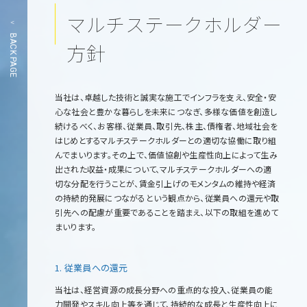
マルチステークホルダー
BACK PAGE
方針
当社は、卓越した技術と誠実な施工でインフラを支え、安全・安
心な社会と豊かな暮らしを未来につなぎ、多様な価値を創造し
続けるべく、お客様、従業員、取引先、株主、債権者、地域社会を
はじめとするマルチステークホルダーとの適切な協働に取り組
んでまいります。その上で、価値協創や生産性向上によって生み
出された収益・成果について、マルチステークホルダーへの適
切な分配を行うことが、賃金引上げのモメンタムの維持や経済
の持続的発展につながるという観点から、従業員への還元や取
引先への配慮が重要であることを踏まえ、以下の取組を進めて
まいります。
1. 従業員への還元
当社は、経営資源の成長分野への重点的な投入、従業員の能
力開発やスキル向上等を通じて、持続的な成長と生産性向上に