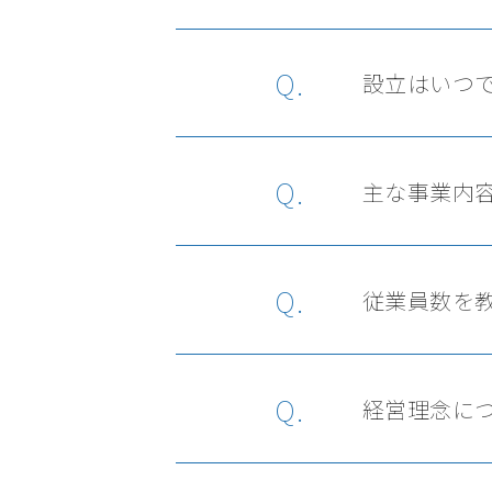
Q.
設立はいつ
Q.
主な事業内
Q.
従業員数を
Q.
経営理念に