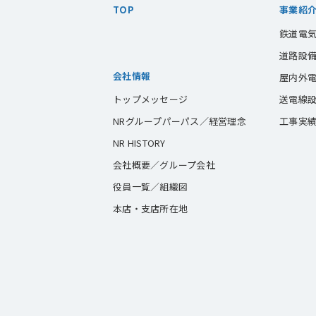
TOP
事業紹
鉄道電
道路設
会社情報
屋内外
送電線
トップメッセージ
工事実
NRグループパーパス／経営理念
NR HISTORY
会社概要／グループ会社
役員一覧／組織図
本店・支店所在地