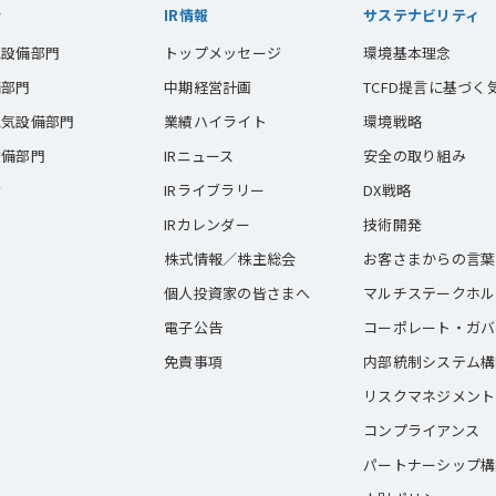
介
IR情報
サステナビリティ
気設備部門
トップメッセージ
環境基本理念
備部門
中期経営計画
TCFD提言に基づ
電気設備部門
業績ハイライト
環境戦略
設備部門
IRニュース
安全の取り組み
績
IRライブラリー
DX戦略
IRカレンダー
技術開発
株式情報／株主総会
お客さまからの言葉
個人投資家の皆さまへ
マルチステークホル
電子公告
コーポレート・ガバ
免責事項
内部統制システム構
リスクマネジメント
コンプライアンス
パートナーシップ構