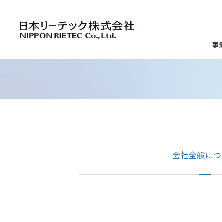
事
日本リーテックの
会社情報
IR情報
サステナビリティ
人財への取り組み
環境
社
鉄道電気設備部門
トップメッセージ
トップメッセージ
人財ポリシー
ー
環境基本理念
ー
ー
会社全般につ
ー
TCFD提言に基づく気候関連の
ー
ー
D
中期経営計画
役員一覧／
情報開示
ー
ー
組織図
ー
環境戦略
ー
ー
お
業績ハイライト
ー
ー
マ