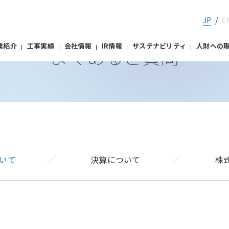
JP
E
FAQ
業紹介
工事実績
会社情報
IR情報
サステナビリティ
人財への
よくあるご質問
事業
会
IRライブラリー
ガバナンス
株式情報／株主
NRグループパーパス／
道路設備部門
健康経営
屋内外電気設備部門
NR HISTORY
ダイバーシティへの取り組
経営理念
安全の取り組み
IRライブラリー
ー
コーポレート・ガバナンス
ー
株式情報／株主総会
いて
決算について
株
X戦略
決算短信
ー
内部統制システム構築の基本
本店・支店所在地
技術開発
有価証券報告書
方針
客さまからの言葉
IR説明会資料
ー
リスクマネジメント
ルチステークホルダー方針
報告書
ー
コンプライアンス