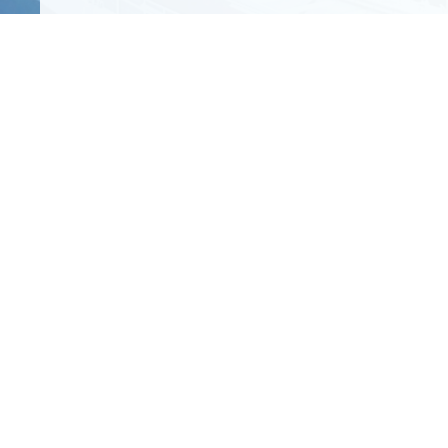
鉄
道
電
気
設
備
部
門
道
路
設
備
部
門
屋
内
外
電
気
設
備
部
門