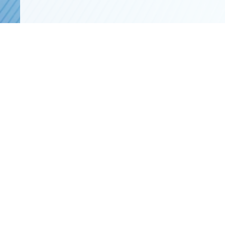
鉄
道
電
気
設
備
部
門
道
路
設
備
部
門