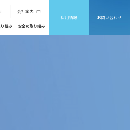
N
会社案内
採用情報
お問い合わせ
取り組み
安全の取り組み
VIEW INDEX ＞
VIEW INDEX ＞
VIEW INDEX ＞
VIEW INDEX ＞
VIEW INDEX ＞
総会
人財への取り組み
その他
会社概要／
み
送電線設備部門
人財育成
グループ会社
ー
人財ポリシー
ー
IRニュース
ー
健康経営
ー
IRカレンダー
ー
ダイバーシティへの取り組み
ー
個人投資家の皆さまへ
ー
人財育成
ー
電子公告
ー
免責事項