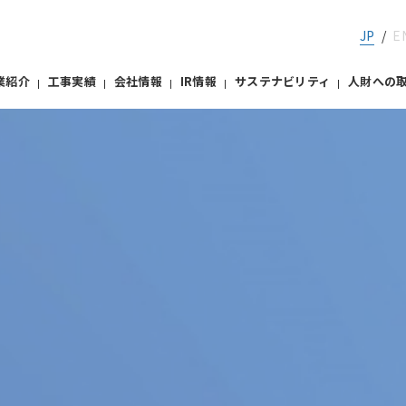
JP
E
業紹介
工事実績
会社情報
IR情報
サステナビリティ
人財への
事業
会
IRライブラリー
ガバナンス
株式情報／株主
NRグループパーパス／
道路設備部門
健康経営
屋内外電気設備部門
NR HISTORY
ダイバーシティへの取り組
経営理念
安全の取り組み
IRライブラリー
ー
コーポレート・ガバナンス
ー
株式情報／株主総会
X戦略
決算短信
ー
内部統制システム構築の基本
本店・支店所在地
技術開発
有価証券報告書
方針
客さまからの言葉
IR説明会資料
ー
リスクマネジメント
ルチステークホルダー方針
報告書
ー
コンプライアンス