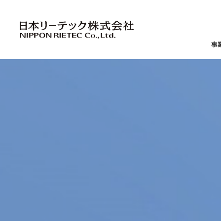
事
日本リーテックの
会社情報
IR情報
サステナビリティ
人財への取り組み
環境
社
鉄道電気設備部門
トップメッセージ
トップメッセージ
人財ポリシー
ー
環境基本理念
ー
ー
ー
TCFD提言に基づく気候関連の
ー
ー
D
中期経営計画
役員一覧／
情報開示
ー
ー
組織図
ー
環境戦略
ー
ー
お
業績ハイライト
ー
ー
マ