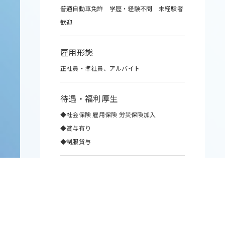
普通自動車免許 学歴・経験不問 未経験者
歓迎
雇用形態
正社員・準社員、アルバイト
待遇・福利厚生
◆社会保険 雇用保険 労災保険加入
◆賞与有り
◆制服貸与
休日・休暇
週休2日制(日曜、第１、第4土曜日) 他仕事
により変動
GW 夏期休暇 年末年始