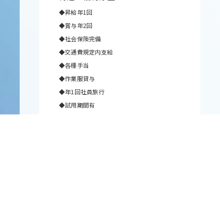
◆昇給年1回
◆賞与年2回
◆社会保険完備
◆交通費規定内支給
◆各種手当
◆作業服貸与
◆年1回社員旅行
◆試用期間有
◆車・バイク通勤可
休日・休暇
月6日以上 週休2日（シフト制、他希望休考
慮）
年末年始、夏季休暇、ＧＷ
選考ステップ